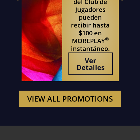
del Club de
Jugadores
pueden
recibir hasta
$100 en
®
MOREPLAY
instantáneo.
Ver
Detalles
VIEW ALL PROMOTIONS