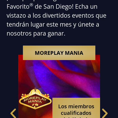
®
Favorito
de San Diego! Echa un
vistazo a los divertidos eventos que
tendrán lugar este mes y únete a
nosotros para ganar.
MOREPLAY MANIA
Los miembros
cualificados