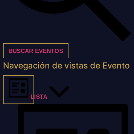
BUSCAR EVENTOS
Navegación de vistas de Evento
LISTA