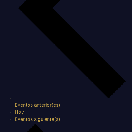
Eventos
anterior(es)
Hoy
Eventos
siguiente(s)