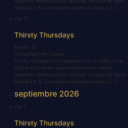
Sediento, donde podrás saborear cerveza de barril
helada a 5 $, vinos seleccionados a mano a […]
Jue
27
Thirsty Thursdays
agosto 27
Throughout the Casino
Thirsty Thursdays Acompáñanos en el Valley View
Casino & Hotel en nuestra promoción Jueves
Sediento, donde podrás saborear cerveza de barril
helada a 5 $, vinos seleccionados a mano a […]
septiembre 2026
Jue
3
Thirsty Thursdays