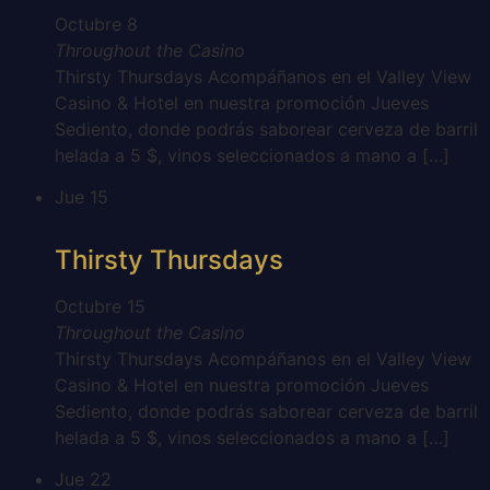
octubre 8
Throughout the Casino
Thirsty Thursdays Acompáñanos en el Valley View
Casino & Hotel en nuestra promoción Jueves
Sediento, donde podrás saborear cerveza de barril
helada a 5 $, vinos seleccionados a mano a […]
Jue
15
Thirsty Thursdays
octubre 15
Throughout the Casino
Thirsty Thursdays Acompáñanos en el Valley View
Casino & Hotel en nuestra promoción Jueves
Sediento, donde podrás saborear cerveza de barril
helada a 5 $, vinos seleccionados a mano a […]
Jue
22