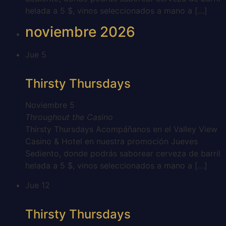
helada a 5 $, vinos seleccionados a mano a […]
noviembre 2026
Jue
5
Thirsty Thursdays
noviembre 5
Throughout the Casino
Thirsty Thursdays Acompáñanos en el Valley View
Casino & Hotel en nuestra promoción Jueves
Sediento, donde podrás saborear cerveza de barril
helada a 5 $, vinos seleccionados a mano a […]
Jue
12
Thirsty Thursdays