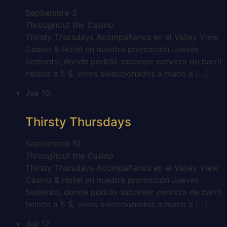
septiembre 3
Throughout the Casino
Thirsty Thursdays Acompáñanos en el Valley View
Casino & Hotel en nuestra promoción Jueves
Sediento, donde podrás saborear cerveza de barril
helada a 5 $, vinos seleccionados a mano a […]
Jue
10
Thirsty Thursdays
septiembre 10
Throughout the Casino
Thirsty Thursdays Acompáñanos en el Valley View
Casino & Hotel en nuestra promoción Jueves
Sediento, donde podrás saborear cerveza de barril
helada a 5 $, vinos seleccionados a mano a […]
Jue
17