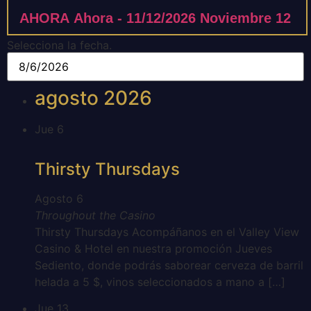
AHORA
Ahora
-
11/12/2026
Noviembre 12
Selecciona la fecha.
agosto 2026
Jue
6
Thirsty Thursdays
agosto 6
Throughout the Casino
Thirsty Thursdays Acompáñanos en el Valley View
Casino & Hotel en nuestra promoción Jueves
Sediento, donde podrás saborear cerveza de barril
helada a 5 $, vinos seleccionados a mano a […]
Jue
13