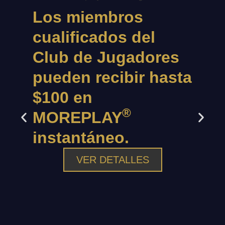
Los miembros
cualificados del
Club de Jugadores
pueden recibir hasta
$100 en
®
MOREPLAY
instantáneo.
VER DETALLES