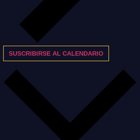
SUSCRIBIRSE AL CALENDARIO