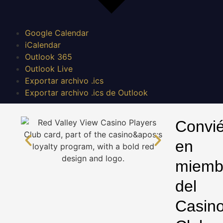
Google Calendar
iCalendar
Outlook 365
Outlook Live
Exportar archivo .ics
Exportar archivo .ics de Outlook
Convié
en
miemb
del
Casin