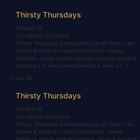
Thirsty Thursdays
octubre 22
Throughout the Casino
Thirsty Thursdays Acompáñanos en el Valley View
Casino & Hotel en nuestra promoción Jueves
Sediento, donde podrás saborear cerveza de barril
helada a 5 $, vinos seleccionados a mano a […]
Jue
29
Thirsty Thursdays
octubre 29
Throughout the Casino
Thirsty Thursdays Acompáñanos en el Valley View
Casino & Hotel en nuestra promoción Jueves
Sediento, donde podrás saborear cerveza de barril