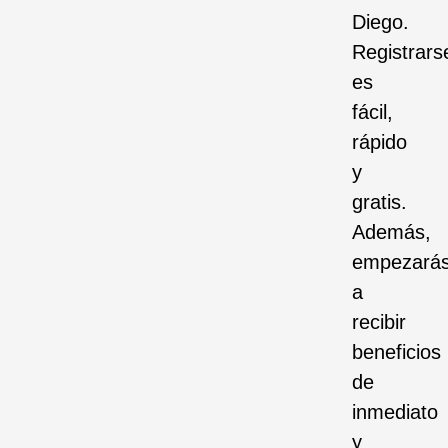
Diego.
Registrars
es
fácil,
rápido
y
gratis.
Además,
empezará
a
recibir
beneficios
de
inmediato
y