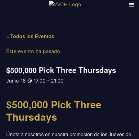
« Todos los Eventos
Este evento ha pasado.
$500,000 Pick Three Thursdays
junio 18 @ 17:00
-
21:00
$500,000 Pick Three
Thursdays
Únete a nosotros en nuestra promoción de los Jueves de