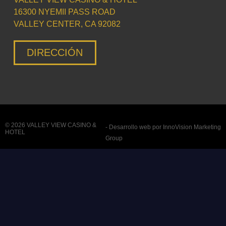
16300 NYEMII PASS ROAD
VALLEY CENTER, CA 92082
DIRECCIÓN
© 2026
VALLEY VIEW CASINO &
- Desarrollo web por
InnoVision Marketing
HOTEL
Group