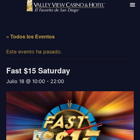
« Todos los Eventos
Este evento ha pasado.
Fast $15 Saturday
julio 18 @ 10:00
-
22:00