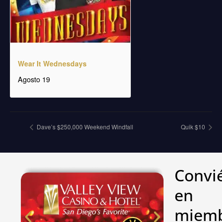
Wear It Wednesdays
agosto 19
Dave’s $250,000 Weekend Windfall
Quik $10
Convi
en
miem