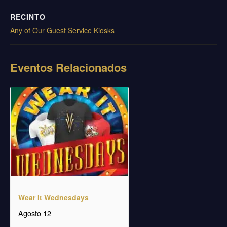
RECINTO
Any of Our Guest Service Kiosks
Eventos Relacionados
Wear It Wednesdays
agosto 12