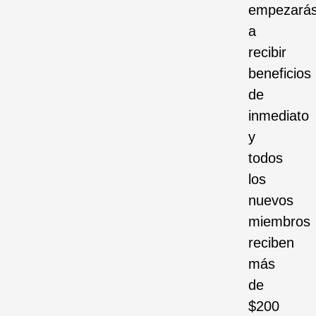
empezará
a
recibir
beneficios
de
inmediato
y
todos
los
nuevos
miembros
reciben
más
de
$200