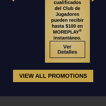
cualificados
del Club de
Jugadores
pueden recibir
hasta $100 en
®
MOREPLAY
instantáneo.
Ver
Detalles
VIEW ALL PROMOTIONS