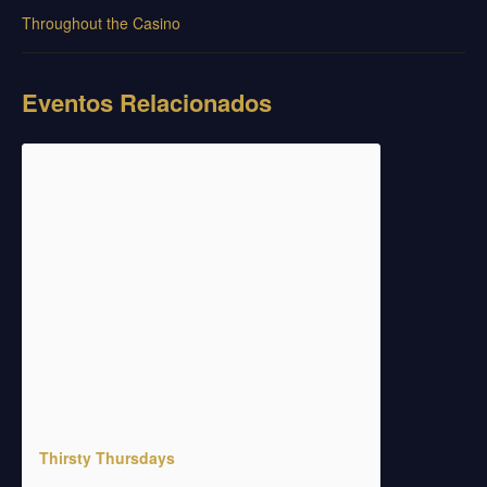
Throughout the Casino
Eventos Relacionados
Thirsty Thursdays