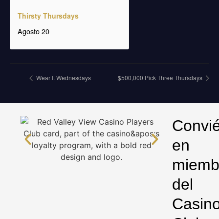
Thirsty Thursdays
agosto 20
Wear It Wednesdays
$500,000 Pick Three Thursdays
Convié
en
miemb
del
Casin