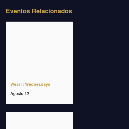
Eventos Relacionados
Wear It Wednesdays
agosto 12