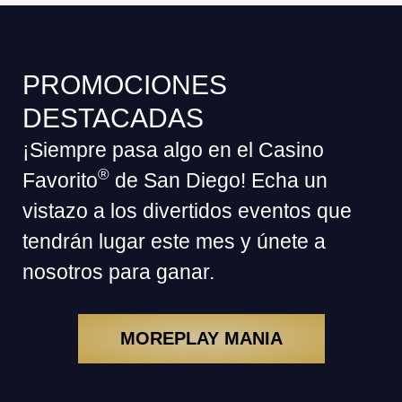
PROMOCIONES
DESTACADAS
¡Siempre pasa algo en el Casino
®
Favorito
de San Diego! Echa un
vistazo a los divertidos eventos que
tendrán lugar este mes y únete a
nosotros para ganar.
MOREPLAY MANIA