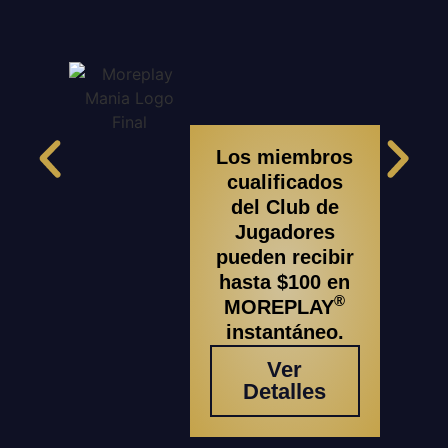
Los miembros
cualificados
del Club de
Jugadores
pueden recibir
hasta $100 en
®
MOREPLAY
instantáneo.
Ver
Detalles