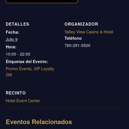
DETALLES
ORGANIZADOR
Valley View Casino & Hotel
Fecha:
Teléfono
Julio 9
760-291-5500
Hora:
10:00 - 22:00
Etiquetas del Evento:
Promo Events
,
VIP Loyalty
Gift
RECINTO
Hotel Event Center
Eventos Relacionados