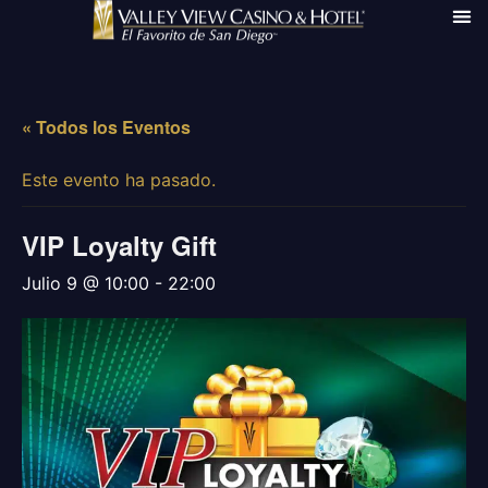
« Todos los Eventos
Este evento ha pasado.
VIP Loyalty Gift
julio 9 @ 10:00
-
22:00