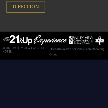
DIRECCIÓN
© 2026
VALLEY VIEW CASINO &
- Desarrollo web por
InnoVision Marketing
HOTEL
Group