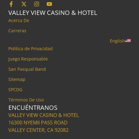
VALLEY VIEW CASINO & HOTEL
Acerca De
Carreras
English
Política de Privacidad
Juego Responsable
San Pasqual Band
Sitemap
SPCDG
Términos De Uso
ENCUÉNTRANOS
VALLEY VIEW CASINO & HOTEL
16300 NYEMII PASS ROAD
VALLEY CENTER, CA 92082