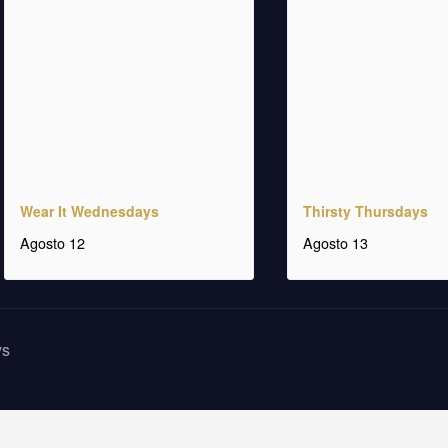
Wear It Wednesdays
Thirsty Thursdays
agosto 12
agosto 13
ys