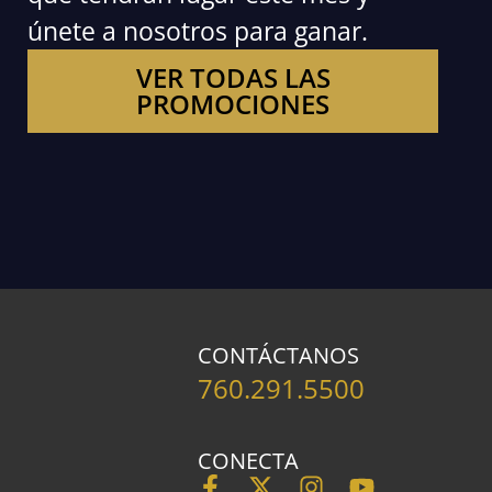
únete a nosotros para ganar.
VER TODAS LAS
PROMOCIONES
CONTÁCTANOS
760.291.5500
CONECTA