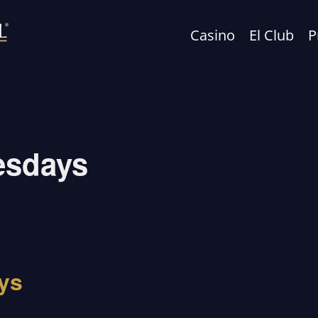
Casino
El Club
P
esdays
ys