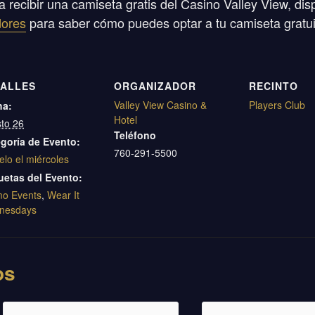
 recibir una camiseta gratis del Casino Valley View, disp
dores
para saber cómo puedes optar a tu camiseta gratuit
TALLES
ORGANIZADOR
RECINTO
Valley View Casino &
Players Club
ha:
Hotel
to 26
Teléfono
goría de Evento:
760-291-5500
elo el miércoles
uetas del Evento:
o Events
,
Wear It
nesdays
os