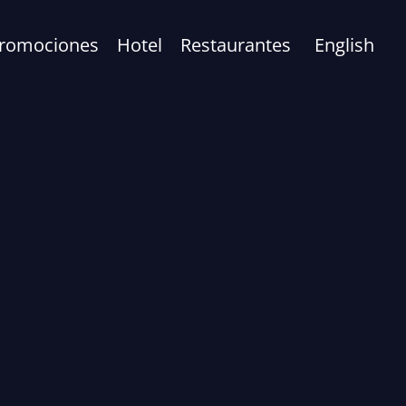
romociones
Hotel
Restaurantes
English