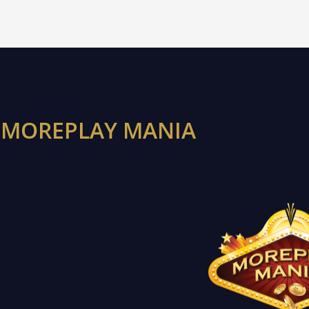
MOREPLAY MANIA