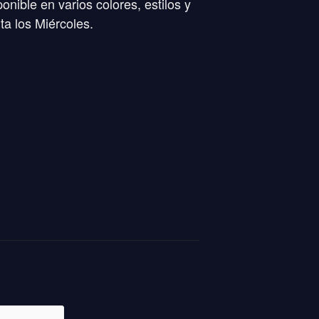
onible en varios colores, estilos y
a los Miércoles.