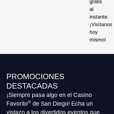
gratis
al
instante.
¡Visítanos
hoy
mismo!
PROMOCIONES
DESTACADAS
¡Siempre pasa algo en el Casino
®
Favorito
de San Diego! Echa un
vistazo a los divertidos eventos que