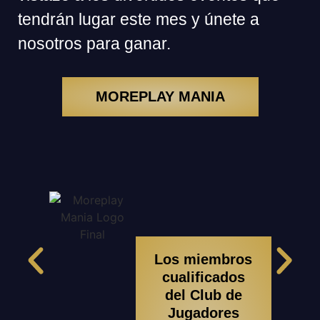
tendrán lugar este mes y únete a
nosotros para ganar.
MOREPLAY MANIA
Los miembros
cualificados
del Club de
Jugadores