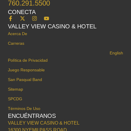
760.291.5500
CONECTA
VALLEY VIEW CASINO & HOTEL
Acerca De
Carreras
English
Política de Privacidad
Juego Responsable
San Pasqual Band
Sitemap
SPCDG
Términos De Uso
ENCUÉNTRANOS
VALLEY VIEW CASINO & HOTEL
16300 NYEMII PASS ROAD