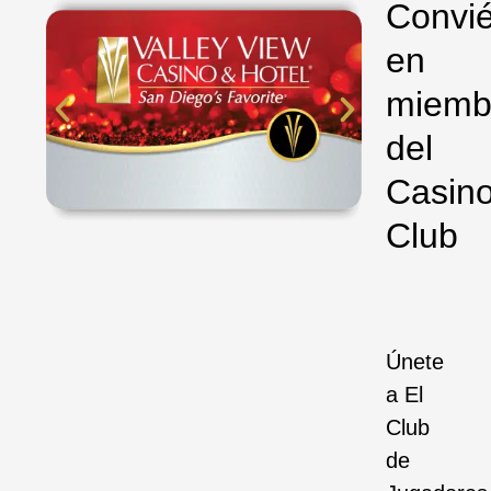
Convié
en
miemb
del
Casin
Club
Únete
a El
Club
de