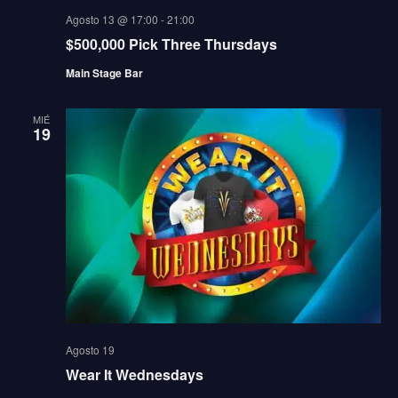
agosto 13 @ 17:00
-
21:00
$500,000 Pick Three Thursdays
Main Stage Bar
MIÉ
19
agosto 19
Wear It Wednesdays