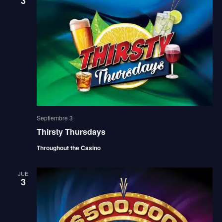
3
septiembre 3
Thirsty Thursdays
Throughout the Casino
JUE
3