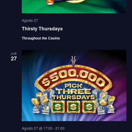
agosto 27
Thirsty Thursdays
Throughout the Casino
JUE
27
agosto 27 @ 17:00
-
21:00