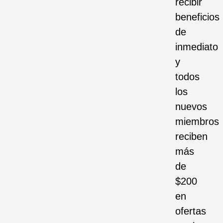
recibir
beneficios
de
inmediato
y
todos
los
nuevos
miembros
reciben
más
de
$200
en
ofertas