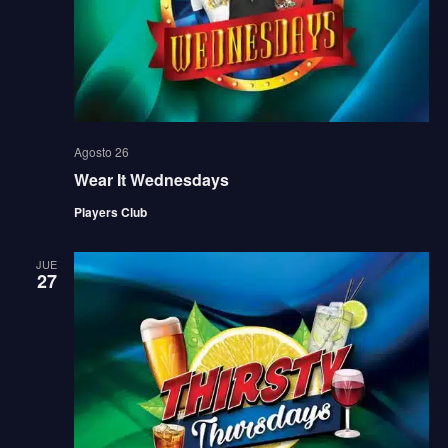
agosto 26
Wear It Wednesdays
Players Club
JUE
27