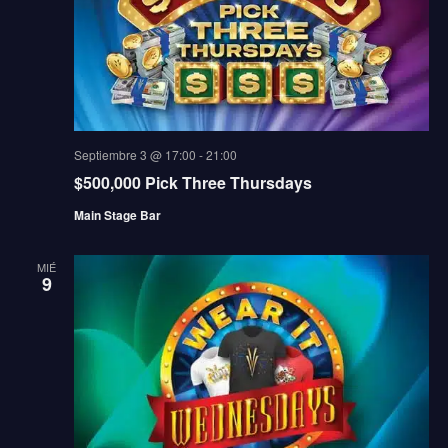
septiembre 3 @ 17:00
-
21:00
$500,000 Pick Three Thursdays
Main Stage Bar
MIÉ
9