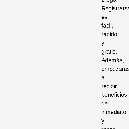
Registrars
es
fácil,
rápido
y
gratis.
Además,
empezará
a
recibir
beneficios
de
inmediato
y