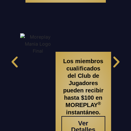
Los miembros
cualificados
del Club de
Jugadores
pueden recibir
hasta $100 en
®
MOREPLAY
instantáneo.
Ver
Detalles