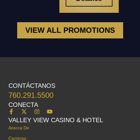
VIEW ALL PROMOTIONS
CONTÁCTANOS
760.291.5500
CONECTA
VALLEY VIEW CASINO & HOTEL
Acerca De
Carreras