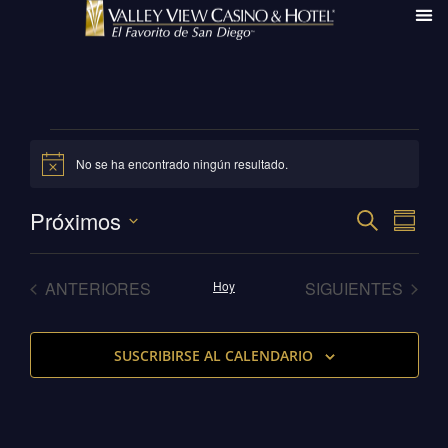
No se ha encontrado ningún resultado.
Aviso
Na
Próximos
Naveg
BUSCAR
RESUM
Seleccionar
de
de
fecha.
vis
EVENTOS
EVENTOS
ANTERIORES
Hoy
SIGUIENTES
búsqu
de
y
Eve
SUSCRIBIRSE AL CALENDARIO
vistas
de