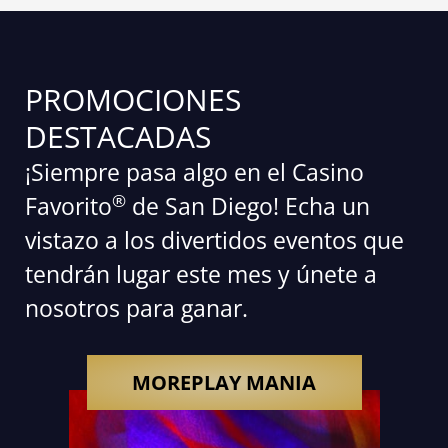
PROMOCIONES
DESTACADAS
¡Siempre pasa algo en el Casino
®
Favorito
de San Diego! Echa un
vistazo a los divertidos eventos que
tendrán lugar este mes y únete a
nosotros para ganar.
MOREPLAY MANIA