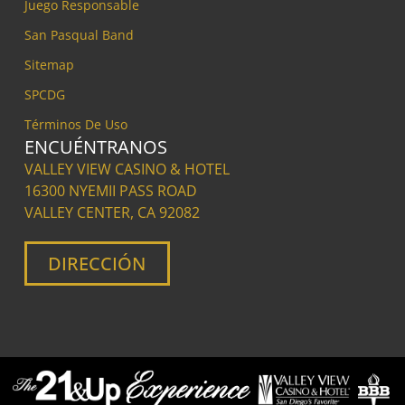
Juego Responsable
San Pasqual Band
Sitemap
SPCDG
Términos De Uso
ENCUÉNTRANOS
VALLEY VIEW CASINO & HOTEL
16300 NYEMII PASS ROAD
VALLEY CENTER, CA 92082
DIRECCIÓN