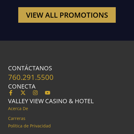
VIEW ALL PROMOTIONS
CONTÁCTANOS
760.291.5500
CONECTA
VALLEY VIEW CASINO & HOTEL
Acerca De
Carreras
Política de Privacidad