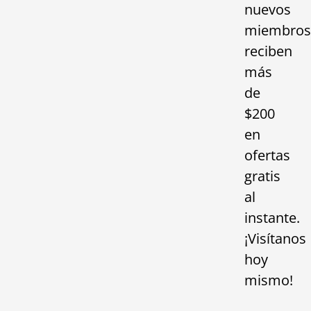
nuevos
miembro
reciben
más
de
$200
en
ofertas
gratis
al
instante.
¡Visítanos
hoy
mismo!