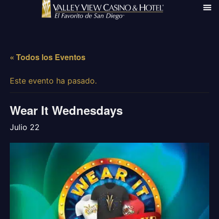
« Todos los Eventos
Este evento ha pasado.
Wear It Wednesdays
julio 22