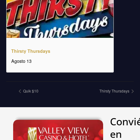
Thirsty Thursdays
agosto 13
Quik $10
Thirsty Thursdays
Convi
en