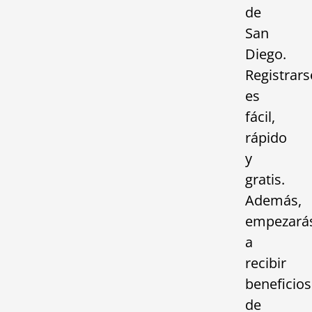
de
San
Diego.
Registrars
es
fácil,
rápido
y
gratis.
Además,
empezará
a
recibir
beneficios
de