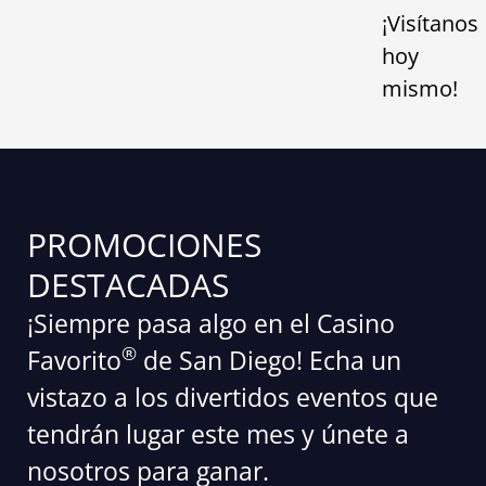
¡Visítanos
hoy
mismo!
PROMOCIONES
DESTACADAS
¡Siempre pasa algo en el Casino
®
Favorito
de San Diego! Echa un
vistazo a los divertidos eventos que
tendrán lugar este mes y únete a
nosotros para ganar.