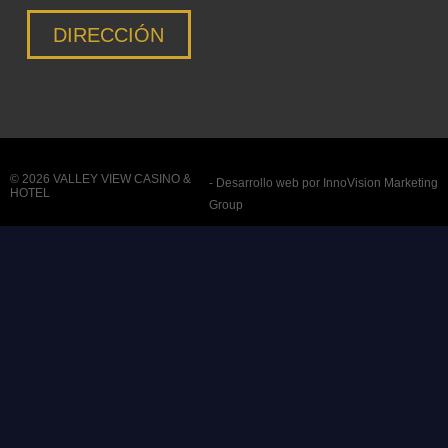
DIRECCIÓN
© 2026
VALLEY VIEW CASINO &
- Desarrollo web por
InnoVision Marketing
HOTEL
Group