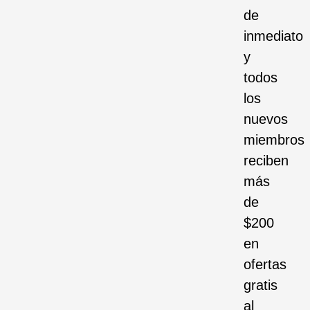
de
inmediato
y
todos
los
nuevos
miembros
reciben
más
de
$200
en
ofertas
gratis
al