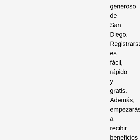
generoso
de
San
Diego.
Registrars
es
fácil,
rápido
y
gratis.
Además,
empezará
a
recibir
beneficios