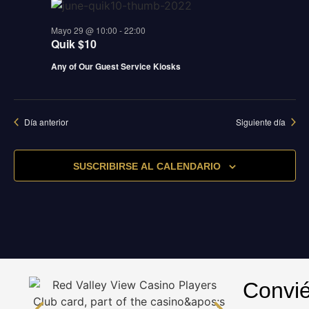
mayo 29 @ 10:00
-
22:00
Quik $10
Any of Our Guest Service Kiosks
Día anterior
Siguiente día
SUSCRIBIRSE AL CALENDARIO
Convié