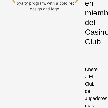
en
miemb
del
Casin
Club
Únete
a El
Club
de
Jugadores
más