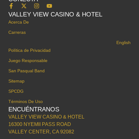
VALLEY VIEW CASINO & HOTEL
Acerca De
Carreras
English
Política de Privacidad
Juego Responsable
San Pasqual Band
Sitemap
SPCDG
Términos De Uso
ENCUÉNTRANOS
VALLEY VIEW CASINO & HOTEL
16300 NYEMII PASS ROAD
VALLEY CENTER, CA 92082